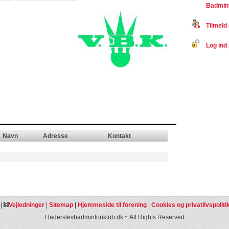
Badmint
Tilmeld 
Log ind 
Navn
Adresse
Kontakt
|
Vejledninger
|
Sitemap
|
Hjemmeside til forening
|
Cookies og privatlivspoliti
Haderslevbadmintonklub.dk ~ All Rights Reserved