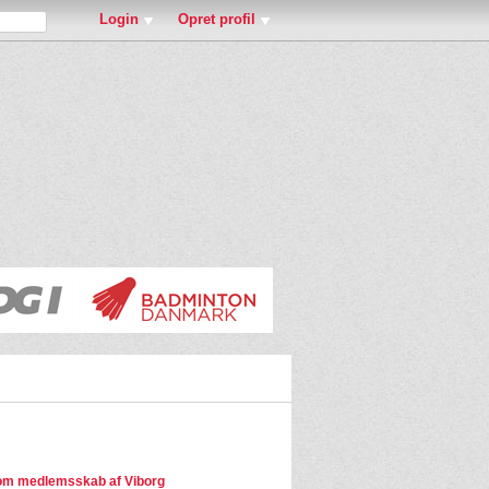
Login
Opret profil
om medlemsskab af Viborg