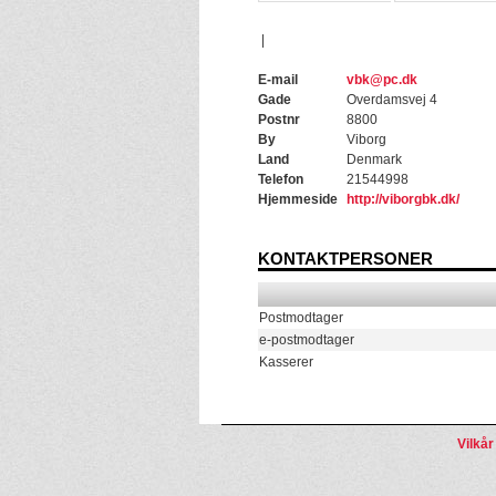
|
E-mail
vbk@pc.dk
Gade
Overdamsvej 4
Postnr
8800
By
Viborg
Land
Denmark
Telefon
21544998
Hjemmeside
http://viborgbk.dk/
KONTAKTPERSONER
Postmodtager
e-postmodtager
Kasserer
Vilkår