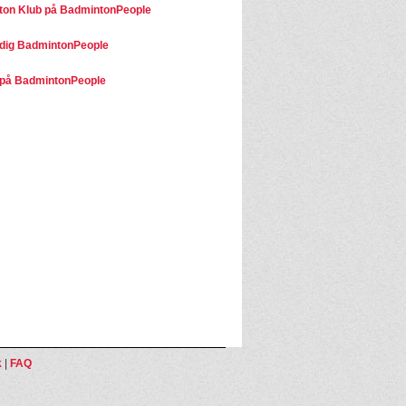
on Klub på BadmintonPeople
dig BadmintonPeople
på BadmintonPeople
k
|
FAQ