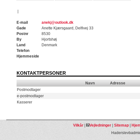
|
E-mail
anekj@outlook.dk
Gade
Anette Kjærsgaard, Delfivej 33
Postnr
8530
By
Hjortshøj
Land
Denmark
Telefon
Hjemmeside
KONTAKTPERSONER
Navn
Adresse
Postmodtager
e-postmodtager
Kasserer
Vilkår
|
Vejledninger
|
Sitemap
|
Hjem
Haderslevbadmin