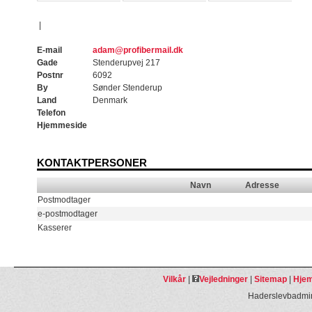
|
E-mail
adam@profibermail.dk
Gade
Stenderupvej 217
Postnr
6092
By
Sønder Stenderup
Land
Denmark
Telefon
Hjemmeside
KONTAKTPERSONER
Navn
Adresse
Postmodtager
e-postmodtager
Kasserer
Vilkår
|
Vejledninger
|
Sitemap
|
Hjem
Haderslevbadmin