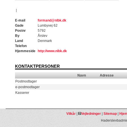
|
E-mail
formand@nlbk.dk
Gade
Lumbyvej 62
Postnr
5792
By
Årslev
Land
Denmark
Telefon
Hjemmeside
http://www.nlbk.dk
KONTAKTPERSONER
Navn
Adresse
Postmodtager
e-postmodtager
Kasserer
Vilkår
|
Vejledninger
|
Sitemap
|
Hjem
Haderslevbadmin