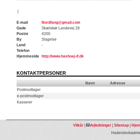
|
E-mail
Nordfang@gmail.com
Gade
Skælskør Landevej 28
Postnr
4200
By
Slagelse
Land
-
Telefon
Hjemmeside
http://www.hashoej-if.dk
KONTAKTPERSONER
Navn
Adresse
Postmodtager
e-postmodtager
Kasserer
Vilkår
|
Vejledninger
|
Sitemap
|
Hjem
Haderslevbadmin