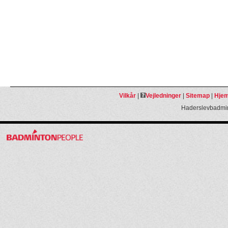
Vilkår
|
Vejledninger
|
Sitemap
|
Hjem
Haderslevbadmin