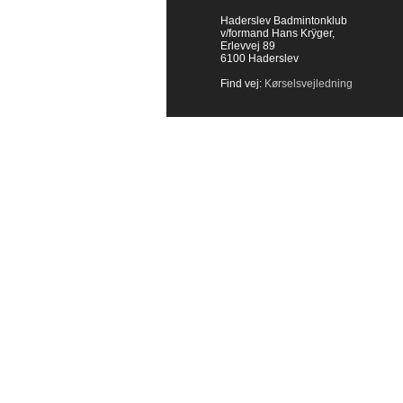
Haderslev Badmintonklub
v/formand Hans Krÿger,
Erlevvej 89
6100 Haderslev
Find vej:
Kørselsvejledning