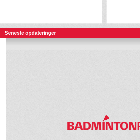
Seneste opdateringer