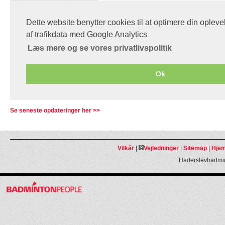
Se seneste opdateringer her >>
Vilkår
|
Vejledninger
|
Sitemap
|
Hjem
Haderslevbadmin