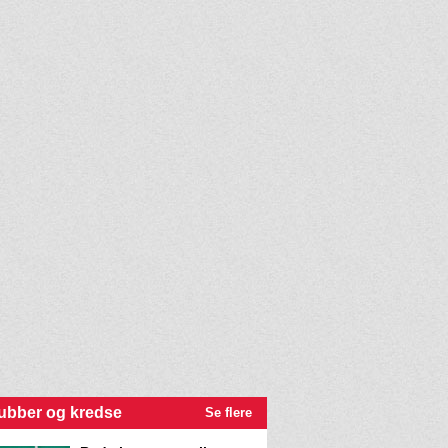
ubber og kredse
Se flere