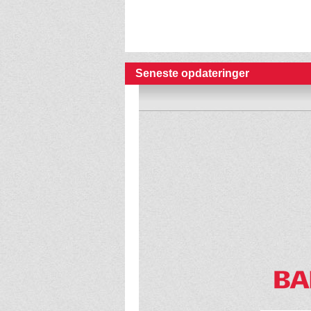
Seneste opdateringer