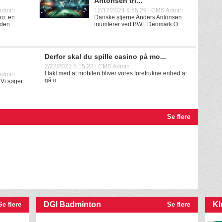
Antonsen tri...
Admin
12/17/2024 9:55:29
|
CMS Admin
no: en
Danske stjerne Anders Antonsen
en ...
triumferer ved BWF Denmark O...
l
Derfor skal du spille casino på mo...
2/22/2022 5:15:22
|
CMS Admin
I takt med at mobilen bliver vores foretrukne enhed at
Admin
gå o...
Vi søger
Se flere
DGI Badminton
Kl
Se flere
Se flere