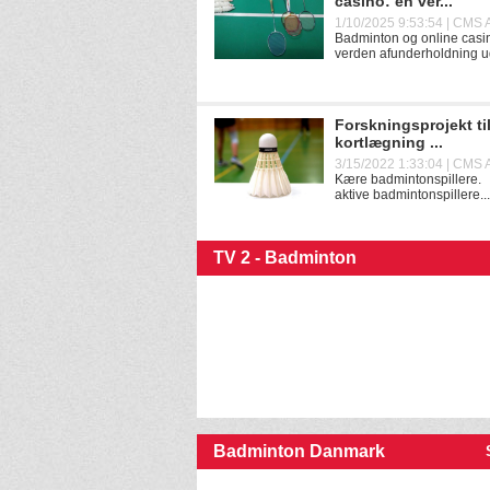
casino: en ver...
1/10/2025 9:53:54
|
CMS 
Badminton og online casi
verden afunderholdning ud
Forskningsprojekt ti
kortlægning ...
3/15/2022 1:33:04
|
CMS 
Kære badmintonspillere. 
aktive badmintonspillere...
TV 2 - Badminton
Badminton Danmark