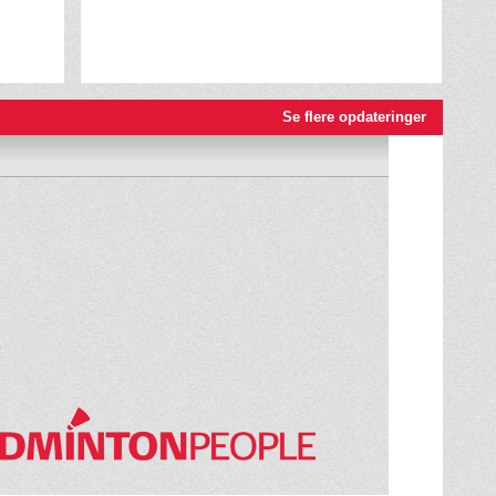
Se flere opdateringer