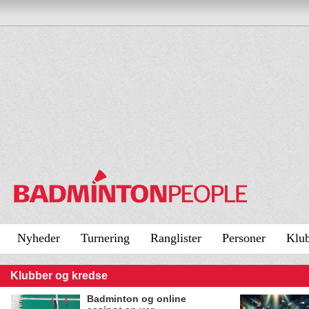
Nyheder
Turnering
Ranglister
Personer
Klu
Klubber og kredse
Badminton og online